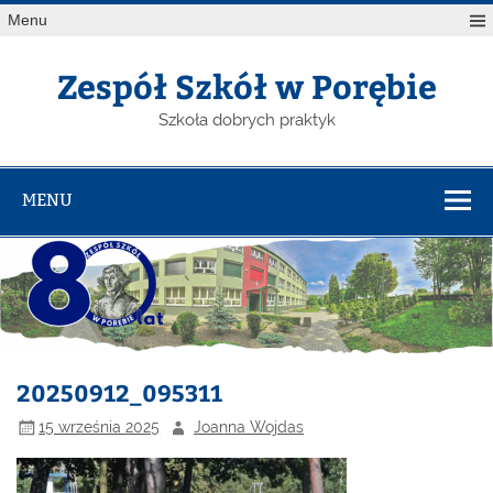
Menu
Zespół Szkół w Porębie
Szkoła dobrych praktyk
MENU
20250912_095311
15 września 2025
Joanna Wojdas