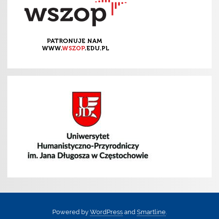
Powered by
WordPress
and
Smartline
.