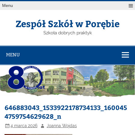
Menu
Zespół Szkół w Porębie
Szkoła dobrych praktyk
MENU
646883043_1533922178734133_160045
4759754629628_n
4 marca 2026
Joanna Wojdas