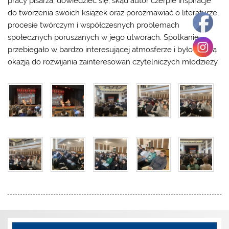
pracy pisarza, dowiedzieć się, skąd autor czerpie inspiracje
do tworzenia swoich książek oraz porozmawiać o literaturze,
procesie twórczym i współczesnych problemach
społecznych poruszanych w jego utworach. Spotkanie
przebiegało w bardzo interesującej atmosferze i było cenną
okazją do rozwijania zainteresowań czytelniczych młodzieży.