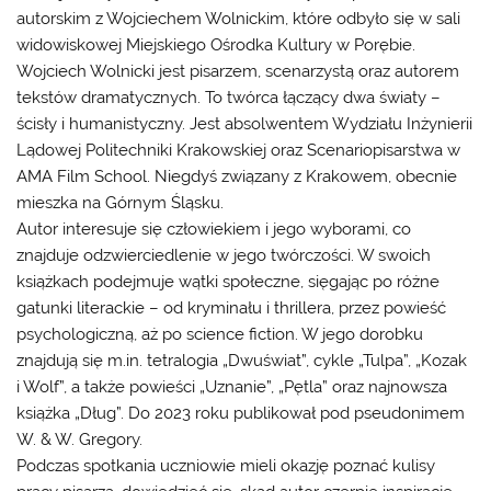
autorskim z Wojciechem Wolnickim, które odbyło się w sali
widowiskowej Miejskiego Ośrodka Kultury w Porębie.
Wojciech Wolnicki jest pisarzem, scenarzystą oraz autorem
tekstów dramatycznych. To twórca łączący dwa światy –
ścisły i humanistyczny. Jest absolwentem Wydziału Inżynierii
Lądowej Politechniki Krakowskiej oraz Scenariopisarstwa w
AMA Film School. Niegdyś związany z Krakowem, obecnie
mieszka na Górnym Śląsku.
Autor interesuje się człowiekiem i jego wyborami, co
znajduje odzwierciedlenie w jego twórczości. W swoich
książkach podejmuje wątki społeczne, sięgając po różne
gatunki literackie – od kryminału i thrillera, przez powieść
psychologiczną, aż po science fiction. W jego dorobku
znajdują się m.in. tetralogia „Dwuświat”, cykle „Tulpa”, „Kozak
i Wolf”, a także powieści „Uznanie”, „Pętla” oraz najnowsza
książka „Dług”. Do 2023 roku publikował pod pseudonimem
W. & W. Gregory.
Podczas spotkania uczniowie mieli okazję poznać kulisy