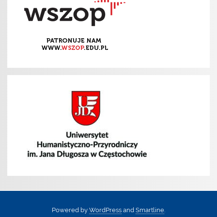
Powered by
WordPress
and
Smartline
.