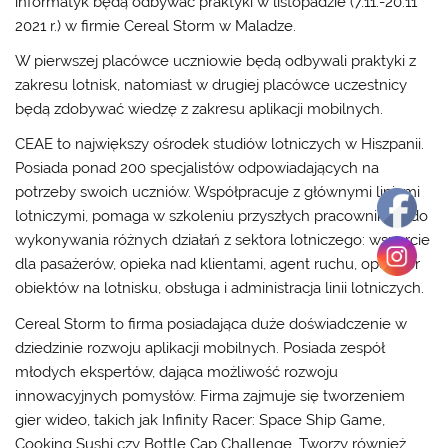
informatyk będą odbywać praktyki w listopadzie (7.11.-20.11
2021 r.) w firmie Cereal Storm w Maladze.
W pierwszej placówce uczniowie będą odbywali praktyki z
zakresu lotnisk, natomiast w drugiej placówce uczestnicy
będą zdobywać wiedzę z zakresu aplikacji mobilnych.
CEAE to największy ośrodek studiów lotniczych w Hiszpanii.
Posiada ponad 200 specjalistów odpowiadających na
potrzeby swoich uczniów. Współpracuje z głównymi liniami
lotniczymi, pomaga w szkoleniu przyszłych pracowników do
wykonywania różnych działań z sektora lotniczego: wsparcie
dla pasażerów, opieka nad klientami, agent ruchu, operator
obiektów na lotnisku, obsługa i administracja linii lotniczych.
Cereal Storm to firma posiadająca duże doświadczenie w
dziedzinie rozwoju aplikacji mobilnych. Posiada zespół
młodych ekspertów, dająca możliwość rozwoju
innowacyjnych pomysłów. Firma zajmuje się tworzeniem
gier wideo, takich jak Infinity Racer: Space Ship Game,
Cooking Sushi czy Bottle Cap Challenge. Tworzy również