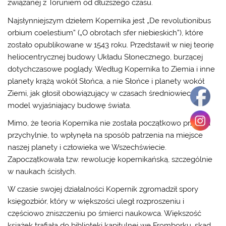
związanej z Toruniem od dłuższego czasu.
Najsłynniejszym dziełem Kopernika jest „De revolutionibus
orbium coelestium” („O obrotach sfer niebieskich”), które
zostało opublikowane w 1543 roku. Przedstawił w niej teorię
heliocentrycznej budowy Układu Słonecznego, burzącej
dotychczasowe poglądy. Według Kopernika to Ziemia i inne
planety krążą wokół Słońca, a nie Słońce i planety wokół
Ziemi, jak głosił obowiązujący w czasach średniowiecza
model wyjaśniający budowę świata.
Mimo, że teoria Kopernika nie została początkowo przyjęta
przychylnie, to wpłynęła na sposób patrzenia na miejsce
naszej planety i człowieka we Wszechświecie.
Zapoczątkowała tzw. rewolucję kopernikańską, szczególnie
w naukach ścisłych.
W czasie swojej działalności Kopernik zgromadził spory
księgozbiór, który w większości uległ rozproszeniu i
częściowo zniszczeniu po śmierci naukowca. Większość
książek trafiała do biblioteki kapitulnej we Fromborku, skąd