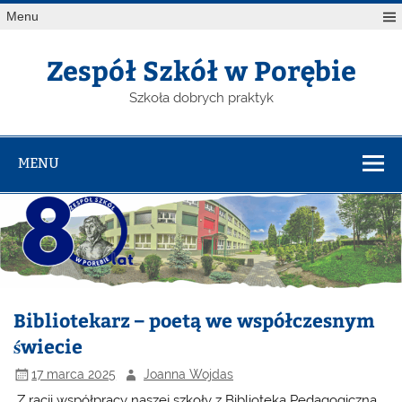
Menu
Zespół Szkół w Porębie
Szkoła dobrych praktyk
MENU
Bibliotekarz – poetą we współczesnym
świecie
17 marca 2025
Joanna Wojdas
Z racji współpracy naszej szkoły z Biblioteką Pedagogiczną