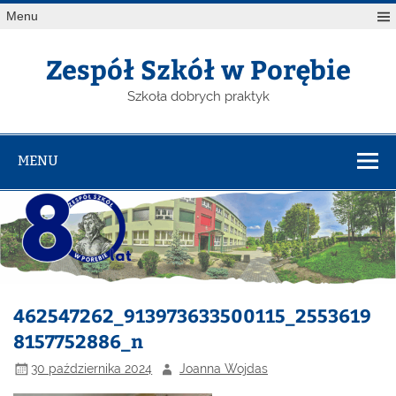
Menu
Zespół Szkół w Porębie
Szkoła dobrych praktyk
MENU
462547262_913973633500115_2553619
8157752886_n
30 października 2024
Joanna Wojdas