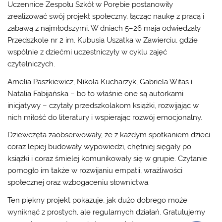
Uczennice Zespołu Szkół w Porębie postanowiły
zrealizować swój projekt społeczny, łącząc naukę z pracą i
zabawą z najmłodszymi. W dniach 5–26 maja odwiedzały
Przedszkole nr 2 im. Kubusia Uszatka w Zawierciu, gdzie
wspólnie z dziećmi uczestniczyły w cyklu zajęć
czytelniczych.
Amelia Paszkiewicz, Nikola Kucharzyk, Gabriela Witas i
Natalia Fabijańska – bo to właśnie one są autorkami
inicjatywy – czytały przedszkolakom książki, rozwijając w
nich miłość do literatury i wspierając rozwój emocjonalny.
Dziewczęta zaobserwowały, że z każdym spotkaniem dzieci
coraz lepiej budowały wypowiedzi, chętniej sięgały po
książki i coraz śmielej komunikowały się w grupie. Czytanie
pomogło im także w rozwijaniu empatii, wrażliwości
społecznej oraz wzbogaceniu słownictwa.
Ten piękny projekt pokazuje, jak dużo dobrego może
wyniknąć z prostych, ale regularnych działań. Gratulujemy