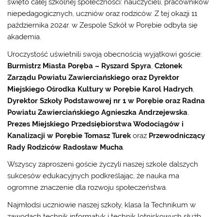
święto całej szkolnej społeczności: nauczycieli, pracowników
niepedagogicznych, uczniów oraz rodziców. Z tej okazji 11
października 2024r. w Zespole Szkół w Porębie odbyła się
akademia.
Uroczystość uświetnili swoją obecnością wyjątkowi goście:
Burmistrz Miasta Poręba – Ryszard Spyra
,
Członek
Zarządu Powiatu Zawierciańskiego oraz Dyrektor
Miejskiego Ośrodka Kultury w Porębie Karol Hadrych
,
Dyrektor Szkoły Podstawowej nr 1 w Porębie oraz Radna
Powiatu Zawierciańskiego Agnieszka Andrzejewska
,
Prezes Miejskiego Przedsiębiorstwa Wodociągów i
Kanalizacji w Porębie Tomasz Turek
oraz
Przewodniczący
Rady Rodziców Radosław Mucha
.
Wszyscy zaproszeni goście życzyli naszej szkole dalszych
sukcesów edukacyjnych podkreślając, że nauka ma
ogromne znaczenie dla rozwoju społeczeństwa.
Najmłodsi uczniowie naszej szkoły, klasa Ia Technikum w
zawodach technik informatyk i technik lotniskowych służb