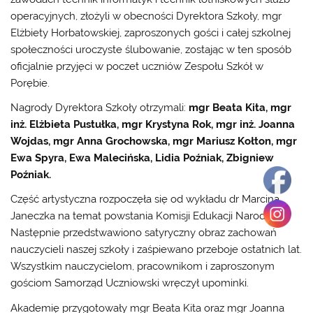
operacyjnych, złożyli w obecności Dyrektora Szkoły, mgr
Elżbiety Horbatowskiej, zaproszonych gości i całej szkolnej
społeczności uroczyste ślubowanie, zostając w ten sposób
oficjalnie przyjęci w poczet uczniów Zespołu Szkół w
Porębie.
Nagrody Dyrektora Szkoły otrzymali:
mgr Beata Kita, mgr
inż. Elżbieta Pustułka, mgr Krystyna Rok, mgr inż. Joanna
Wojdas, mgr Anna Grochowska, mgr Mariusz Kołton, mgr
Ewa Spyra, Ewa Malecińska, Lidia Poźniak, Zbigniew
Poźniak.
Część artystyczna rozpoczęła się od wykładu dr Marcina
Janeczka na temat powstania Komisji Edukacji Narodowej.
Następnie przedstwawiono satyryczny obraz zachowań
nauczycieli naszej szkoły i zaśpiewano przeboje ostatnich lat.
Wszystkim nauczycielom, pracownikom i zaproszonym
gościom Samorząd Uczniowski wręczył upominki.
Akademię przygotowały mgr Beata Kita oraz mgr Joanna