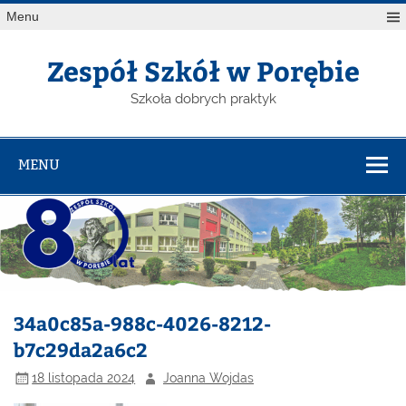
Menu
Zespół Szkół w Porębie
Szkoła dobrych praktyk
MENU
34a0c85a-988c-4026-8212-
b7c29da2a6c2
18 listopada 2024
Joanna Wojdas