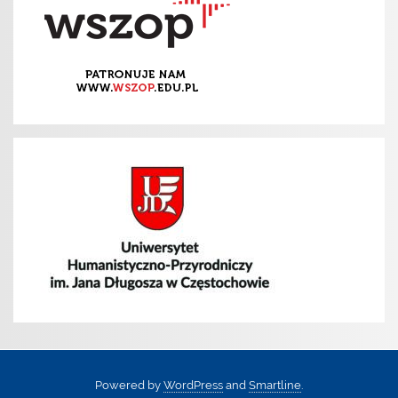
Powered by
WordPress
and
Smartline
.