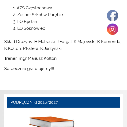
AZS Częstochowa
Zespół Szkół w Porębie
LO Będzin
LO Sosnowiec
Skład Drużyny: H.Matracki, J.Furgal, K.Majewski, K.Komenda,
K.Kołton, P.Fąfera, K.Jarzyński
Trener: mgr Mariusz Kołton
Serdecznie gratulujemy!!!
PODRĘCZNIKI 2026/2027