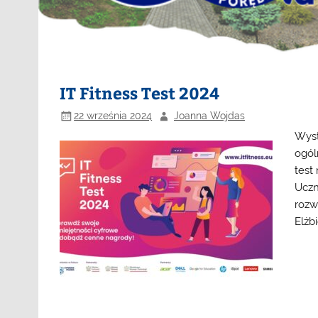
IT Fitness Test 2024
22 września 2024
Joanna Wojdas
Wyst
ogól
test
Uczn
rozwi
Elżb