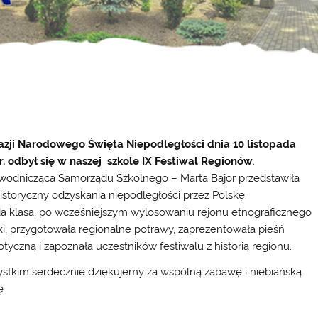
azji Narodowego Święta Niepodległości dnia 10 listopada
r. odbył się w naszej
szkole IX Festiwal Regionów
.
wodnicząca Samorządu Szkolnego – Marta Bajor przedstawiła
historyczny odzyskania niepodległości przez Polskę.
a klasa, po wcześniejszym wylosowaniu rejonu etnograficznego
ki, przygotowała regionalne potrawy, zaprezentowała pieśń
iotyczną i zapoznała uczestników festiwalu z historią regionu.
stkim serdecznie dziękujemy za wspólną zabawę i niebiańską
ę.