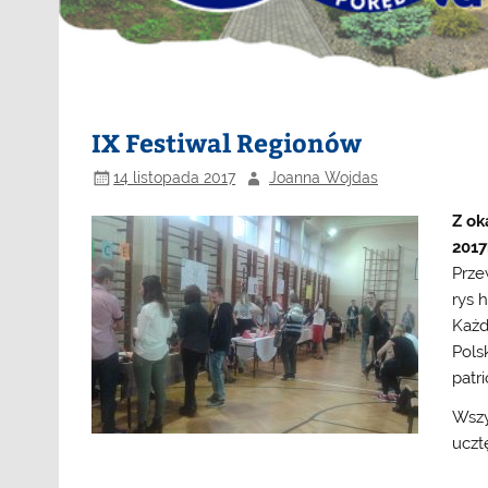
IX Festiwal Regionów
14 listopada 2017
Joanna Wojdas
Z ok
2017
Prze
rys 
Każd
Pols
patr
Wszy
uczt