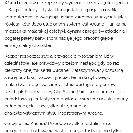
Wśród uczniów naszej szkoły wyróżnia się szczególnie jeden
– Kacper, młody artysta, którego talent i pasja do grafiki
komputerowej przyciągają uwagę zarówno nauczycieli, jak i
rówieśników. Jego ulubionym stylem jest
Arcane
– unikalna
mieszanka malarskiej estetyki, dynamicznego światłocienia i
bogatej palety barw, która nadaje jego pracom głębię i
emocjonalny charakter.
Kacper rozpoczął swoją przygodę z rysowaniem już w
dzieciństwie, ale prawdziwy przełom nastąpił, gdy po raz
pierwszy obejrzał serial „Arcane”. Zafascynowany wizualną
stroną produkcji, zaczął zgłębiać techniki cyfrowego
malarstwa, ucząc się samodzielnie obsługi programów
takich jak
Procreate
czy
Clip Studio Paint
. Jego prace często
przedstawiają fantastyczne postacie, mroczne miasta i sceny
pełne napięcia – wszystko utrzymane w
charakterystycznym stylu inspirowanym Arcane.
Co wyróżnia Kacpra? Przede wszystkim
detaliczność
i
umiejętność budowania nastroju
. Jego ilustracje nie tylko