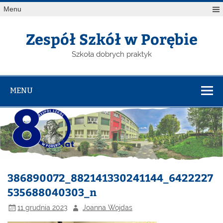
Menu
Zespół Szkół w Porębie
Szkoła dobrych praktyk
MENU
386890072_882141330241144_6422227
535688040303_n
11 grudnia 2023
Joanna Wojdas