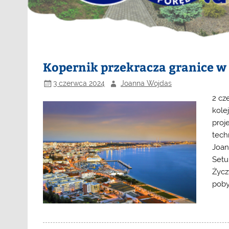
Kopernik przekracza granice w 
3 czerwca 2024
Joanna Wojdas
2 cz
kole
proj
tech
Joan
Setu
Życz
poby