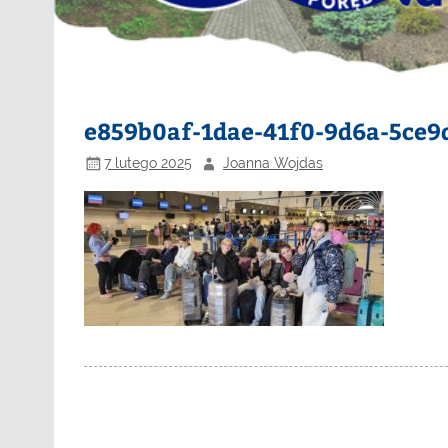
e859b0af-1dae-41f0-9d6a-5ce9
7 lutego 2025
Joanna Wojdas