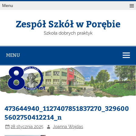
Menu
Zespół Szkół w Porębie
Szkoła dobrych praktyk
MENU
473644940_1127407851837270_329600
5602750412214_n
28 stycznia 2025
Joanna Wojdas