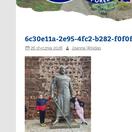
6c30e11a-2e95-4fc2-b282-f0f0
26 stycznia 2026
Joanna Wojdas