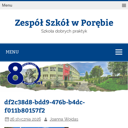
Menu
Zespół Szkół w Porębie
Szkoła dobrych praktyk
MENU
df2c38d8-bdd9-476b-b4dc-
f011b80157f2
26 stycznia 2026
Joanna Wojdas