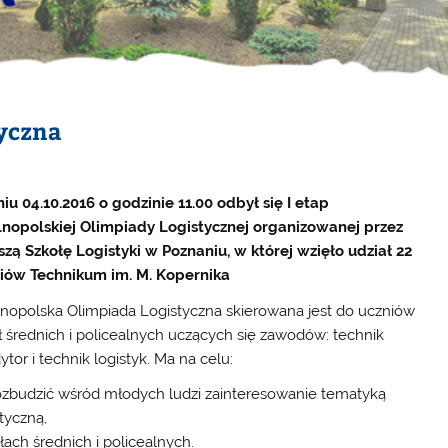
yczna
iu 04.10.2016 o godzinie 11.00 odbył się I etap
nopolskiej Olimpiady Logistycznej organizowanej przez
zą Szkołę Logistyki w Poznaniu, w której wzięło udział 22
iów Technikum im. M. Kopernika
nopolska Olimpiada Logistyczna skierowana jest do uczniów
ł średnich i policealnych uczących się zawodów: technik
tor i technik logistyk. Ma na celu:
ozbudzić wśród młodych ludzi zainteresowanie tematyką
tyczną,
ch średnich i policealnych.