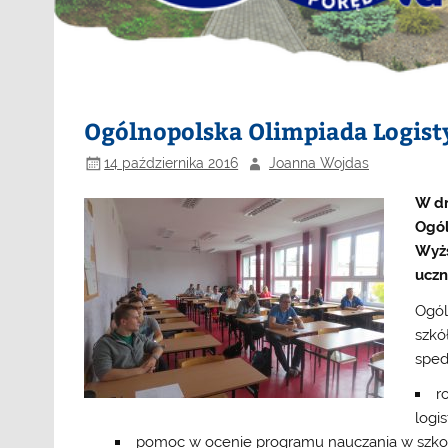
Ogólnopolska Olimpiada Logist
14 października 2016
Joanna Wojdas
W dn
Ogól
Wyżs
uczn
Ogól
szkó
spedy
r
logis
pomoc w ocenie programu nauczania w szkoła