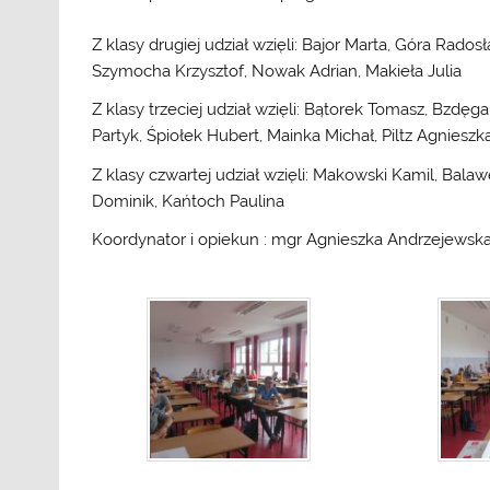
Z klasy drugiej udział wzięli: Bajor Marta, Góra Rado
Szymocha Krzysztof, Nowak Adrian, Makieła Julia
Z klasy trzeciej udział wzięli: Bątorek Tomasz, Bzdęg
Partyk, Śpiołek Hubert, Mainka Michał, Piltz Agniesz
Z klasy czwartej udział wzięli: Makowski Kamil, Bal
Dominik, Kańtoch Paulina
Koordynator i opiekun : mgr Agnieszka Andrzejewsk