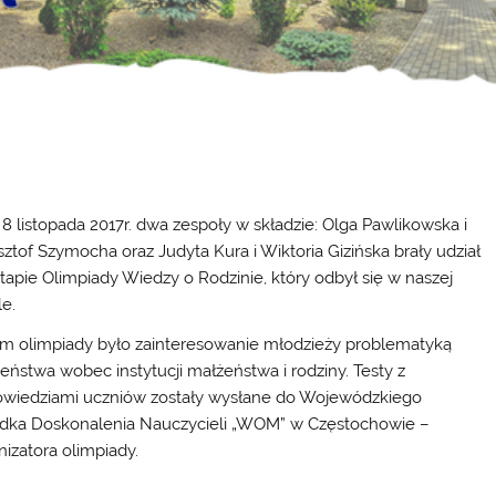
 8 listopada 2017r. dwa zespoły w składzie: Olga Pawlikowska i
sztof Szymocha oraz Judyta Kura i Wiktoria Gizińska brały udział
etapie Olimpiady Wiedzy o Rodzinie, który odbył się w naszej
le.
m olimpiady było zainteresowanie młodzieży problematyką
eństwa wobec instytucji małżeństwa i rodziny. Testy z
wiedziami uczniów zostały wysłane do Wojewódzkiego
dka Doskonalenia Nauczycieli „WOM” w Częstochowie –
nizatora olimpiady.