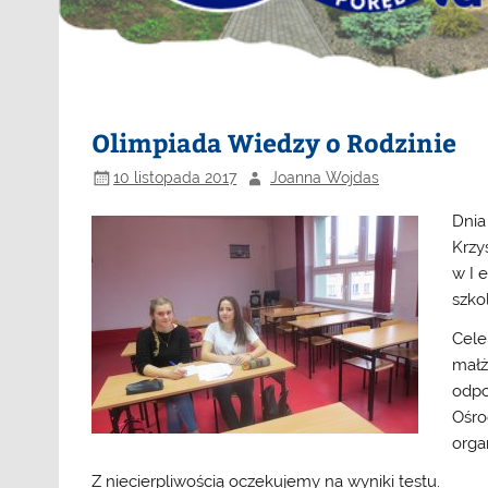
Olimpiada Wiedzy o Rodzinie
10 listopada 2017
Joanna Wojdas
Dnia
Krzy
w I 
szko
Cele
małż
odpo
Ośro
orga
Z niecierpliwością oczekujemy na wyniki testu.