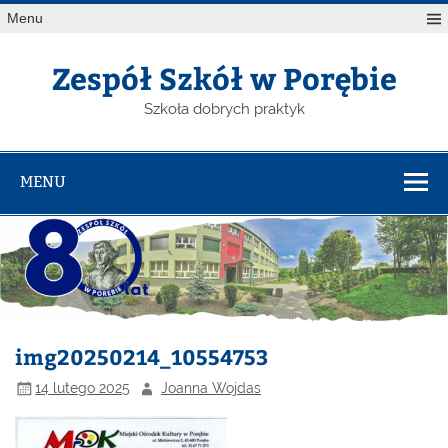
Menu
Zespół Szkół w Porębie
Szkoła dobrych praktyk
MENU
img20250214_10554753
14 lutego 2025
Joanna Wojdas