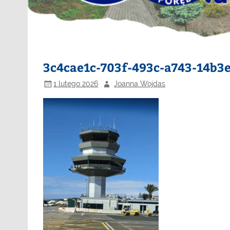
3c4cae1c-703f-493c-a743-14b3
1 lutego 2026
Joanna Wojdas