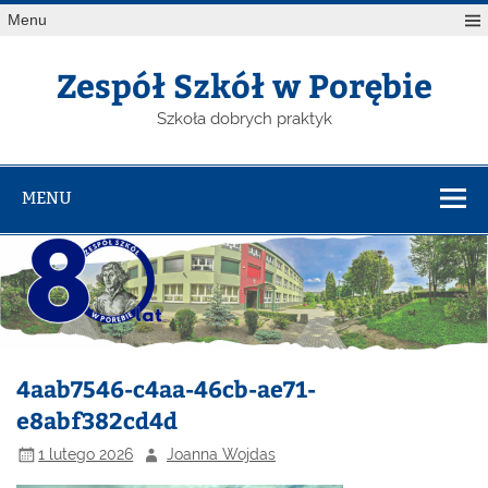
Menu
Zespół Szkół w Porębie
Szkoła dobrych praktyk
MENU
4aab7546-c4aa-46cb-ae71-
e8abf382cd4d
1 lutego 2026
Joanna Wojdas