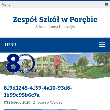
Menu
Zespół Szkół w Porębie
Szkoła dobrych praktyk
MENU
8f9d1245-4f59-4a10-93d6-
1b99c95b6c7a
1 lutego 2026
Joanna Wojdas