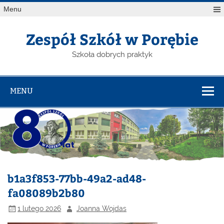
Menu
Zespół Szkół w Porębie
Szkoła dobrych praktyk
MENU
b1a3f853-77bb-49a2-ad48-
fa08089b2b80
1 lutego 2026
Joanna Wojdas