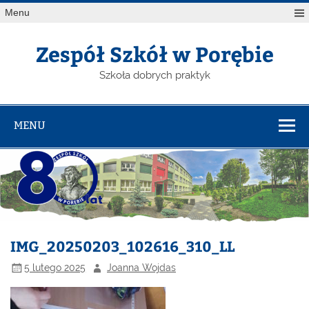
Menu
Zespół Szkół w Porębie
Szkoła dobrych praktyk
MENU
IMG_20250203_102616_310_LL
5 lutego 2025
Joanna Wojdas