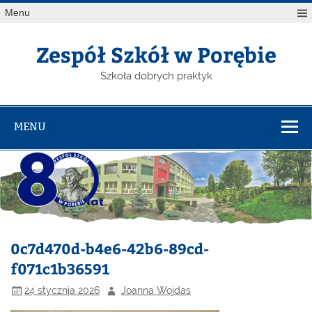
Menu
Zespół Szkół w Porębie
Szkoła dobrych praktyk
MENU
0c7d470d-b4e6-42b6-89cd-
f071c1b36591
24 stycznia 2026
Joanna Wojdas