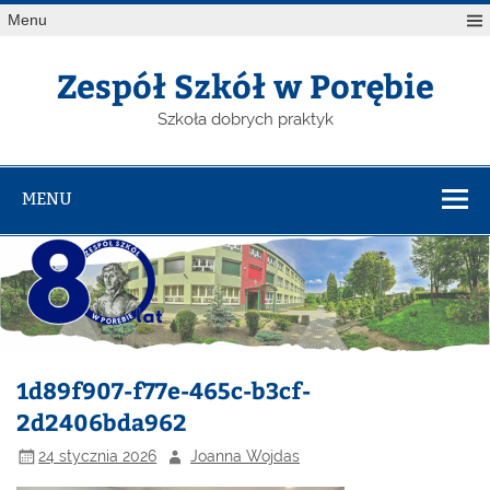
Menu
Zespół Szkół w Porębie
Szkoła dobrych praktyk
MENU
1d89f907-f77e-465c-b3cf-
2d2406bda962
24 stycznia 2026
Joanna Wojdas