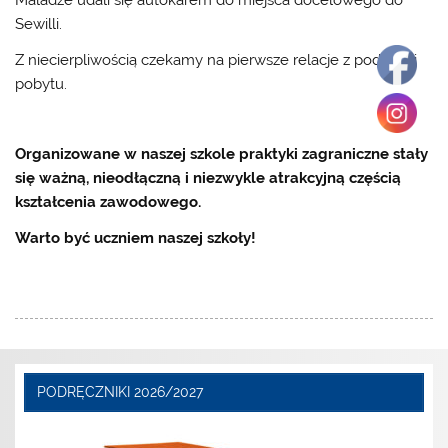
Maladze udali się autokarem do miejsca docelowego do
Sewilli.
Z niecierpliwością czekamy na pierwsze relacje z podróży i
pobytu.
Organizowane w naszej szkole praktyki zagraniczne stały
się ważną, nieodłączną i niezwykle atrakcyjną częścią
kształcenia zawodowego.
Warto być uczniem naszej szkoły!
PODRĘCZNIKI 2026/2027