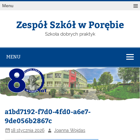
Menu
Zespół Szkół w Porębie
Szkoła dobrych praktyk
MENU
a1bd7192-f7d0-4fd0-a6e7-
9de056b2867c
18 stycznia 2026
Joanna Wojdas