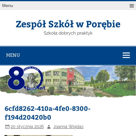
Menu
Zespół Szkół w Porębie
Szkoła dobrych praktyk
MENU
6cfd8262-410a-4fe0-8300-
f194d20420b0
20 stycznia 2026
Joanna Wojdas