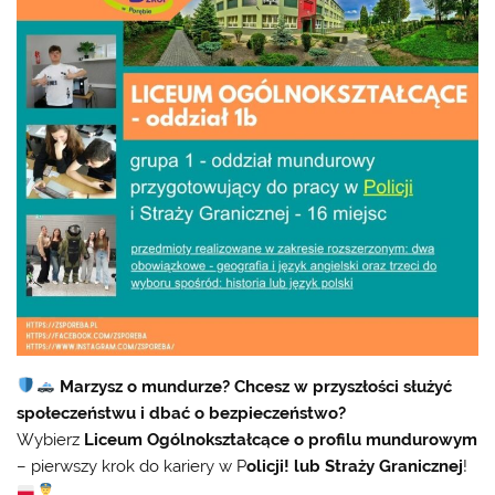
Marzysz o mundurze? Chcesz w przyszłości służyć
społeczeństwu i dbać o bezpieczeństwo?
Wybierz
Liceum Ogólnokształcące o profilu mundurowym
– pierwszy krok do kariery w P
olicji!
lub S
traży
G
ranicznej
!