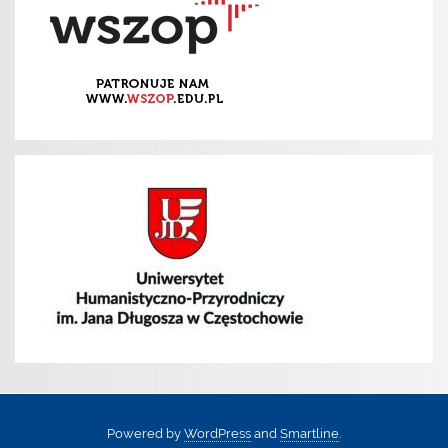
Powered by
WordPress
and
Smartline
.