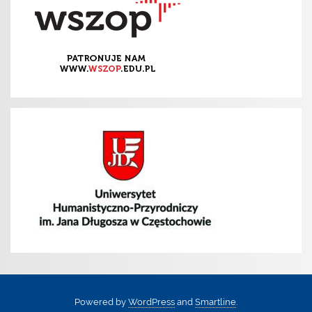
Powered by
WordPress
and
Smartline
.