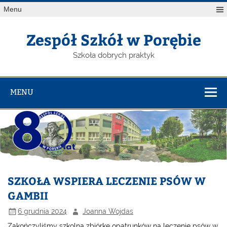
Menu
Zespół Szkół w Porębie
Szkoła dobrych praktyk
MENU
SZKOŁA WSPIERA LECZENIE PSÓW W
GAMBII
6 grudnia 2024
Joanna Wojdas
Zakończyliśmy szkolną zbiórkę opatrunków na leczenie psów w