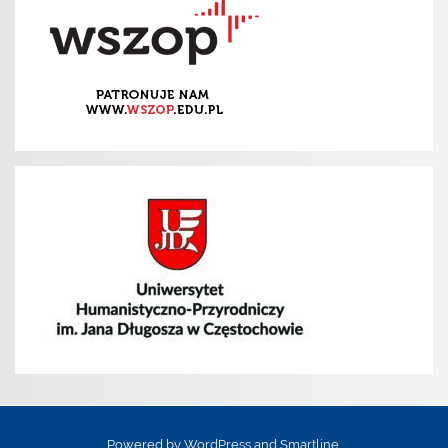
Powered by
WordPress
and
Smartline
.