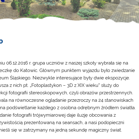
o
iu 06.12.2016 r. grupa uczniów z naszej szkoły wybrała się na
eczkę do Katowic. Głównym punktem wyjazdu było zwiedzanie
um Śląskiego. Niezwykle interesujące były dwie ekspozycje.
wsza z nich pt. „Fotoplastykon – 3D z XIX wieku” służy do
ekcji fotografii stereoskopowych, czyli obrazów przestrzennych.
ala na równoczesne oglądanie przezroczy na 24 stanowiskach
 na podświetlanie każdego z osobna odrębnym źródłem światła.
danie fotografii trójwymiarowej daje iluzję obcowania z
zywistością prezentowaną na seansach, a nasi podopieczni
nieśli się w zatrzymany na jedną sekundę magiczny świat.