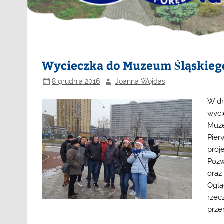
Wycieczka do Muzeum Śląskieg
8 grudnia 2016
Joanna Wojdas
W dn
wyci
Muze
Pier
proj
Pozw
oraz
Oglą
rzec
prze