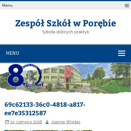
Menu
Zespół Szkół w Porębie
Szkoła dobrych praktyk
MENU
69c62133-36c0-4818-a817-
ee7e35312587
24 czerwca 2026
Joanna Wojdas