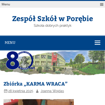
Menu
Zespół Szkół w Porębie
Szkoła dobrych praktyk
MENU
Zbiórka „KARMA WRACA”
28 kwietnia 2025
Joanna Wojdas