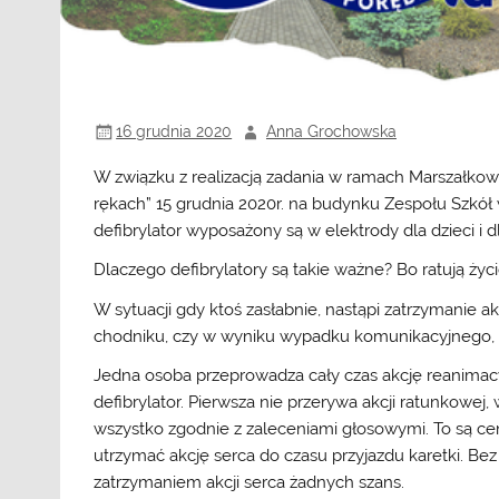
16 grudnia 2020
Anna Grochowska
W związku z realizacją zadania w ramach Marszałkow
rękach” 15 grudnia 2020r. na budynku Zespołu Szkół 
defibrylator wyposażony są w elektrody dla dzieci i d
Dlaczego defibrylatory są takie ważne? Bo ratują życi
W sytuacji gdy ktoś zasłabnie, nastąpi zatrzymanie ak
chodniku, czy w wyniku wypadku komunikacyjnego
Jedna osoba przeprowadza cały czas akcję reanimacyj
defibrylator. Pierwsza nie przerywa akcji ratunkowej,
wszystko zgodnie z zaleceniami głosowymi. To są cen
utrzymać akcję serca do czasu przyjazdu karetki. Be
zatrzymaniem akcji serca żadnych szans.