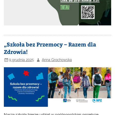
„Szkoła bez Przemocy – Razem dla
Zdrowia!
9 grudnia 2025
Anna Grochowska
Nasza szkoła bierze udział w ogólnopolskim projekcie