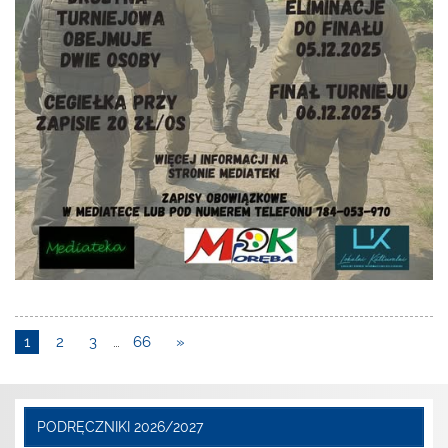
1
2
3
…
66
»
PODRĘCZNIKI 2026/2027