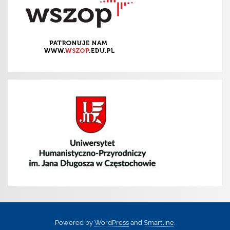
Powered by
WordPress
and
Smartline
.