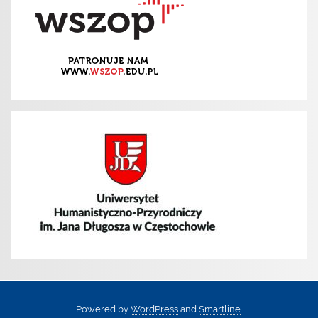
Powered by
WordPress
and
Smartline
.