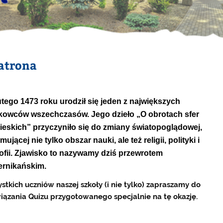
Patrona
utego 1473 roku urodził się jeden z największych
owców wszechczasów. Jego dzieło „O obrotach sfer
ieskich” przyczyniło się do zmiany światopoglądowej,
mującej nie tylko obszar nauki, ale też religii, polityki i
zofii. Zjawisko to nazywamy dziś przewrotem
ernikańskim.
stkich uczniów naszej szkoły (i nie tylko) zapraszamy do
iązania Quizu przygotowanego specjalnie na tę okazję.