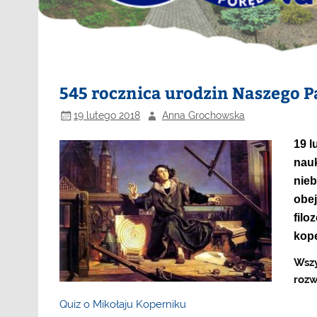
545 rocznica urodzin Naszego 
19 lutego 2018
Anna Grochowska
19 l
nauk
nieb
obej
filo
kop
Wszy
rozw
Quiz o Mikołaju Koperniku