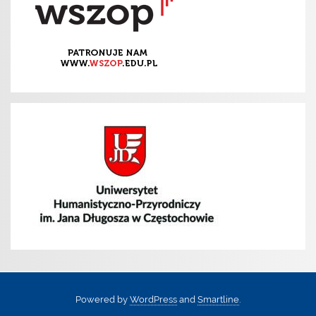
Powered by
WordPress
and
Smartline
.