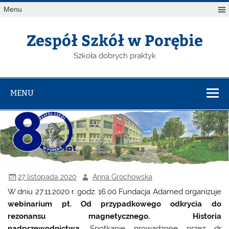
Menu
Zespół Szkół w Porębie
Szkoła dobrych praktyk
MENU
27 listopada 2020
Anna Grochowska
W dniu 27.11.2020 r. godz. 16.00 Fundacja Adamed organizuje
webinarium pt.
Od przypadkowego odkrycia do
rezonansu magnetycznego. Historia
nadprzewodnictwa.
Spotkanie prowadzone przez dr