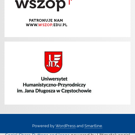
Powered by
WordPress
and
Smartline
.